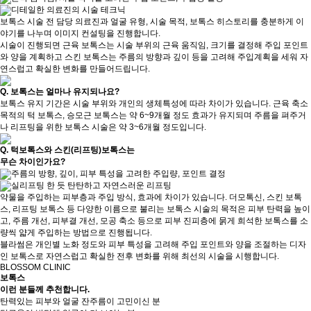
디테일한 의료진의 시술 테크닉
보톡스 시술 전 담당 의료진과 얼굴 유형, 시술 목적, 보톡스 히스토리를
충분하게 이
야기를 나누며 이미지 컨설팅을 진행합니다.
시술이 진행되면 근육 보톡스는 시술 부위의 근육 움직임, 크기를 결정해
주입 포인트
와 양을 계획하고 스킨 보톡스는 주름의 방향과 깊이 등을 고려해 주입계획을 세워 자
연스럽고 확실한 변화를 만들어드립니다.
Q.
보톡스는 얼마나 유지되나요?
보톡스 유지 기간은 시술 부위와 개인의 생체특성에 따라 차이가 있습니다.
근육 축소
목적의 턱 보톡스, 승모근 보톡스는 약 6~9개월 정도 효과가 유지되며 주름을 펴주거
나 리프팅을 위한 보톡스 시술은 약 3~6개월 정도입니다.
Q.
턱보톡스와 스킨(리프팅)보톡스는
무슨 차이인가요?
주름의 방향, 깊이, 피부 특성을 고려한 주입량, 포인트 결정
실리프팅 한 듯 탄탄하고 자연스러운 리프팅
약물을 주입하는 피부층과 주입 방식, 효과에 차이가 있습니다.
더모톡신, 스킨 보톡
스, 리프팅 보톡스 등 다양한 이름으로 불리는 보톡스 시술의 목적은 피부 탄력을 높이
고, 주름 개선, 피부결 개선, 모공 축소 등으로 피부 진피층에 묽게 희석한 보톡스를 소
량씩 얇게 주입하는 방법으로 진행됩니다.
블라썸은 개인별 노화 정도와 피부 특성을 고려해
주입 포인트와 양을 조절하는 디자
인 보톡스로 자연스럽고 확실한 전후 변화를 위해 최선의 시술을 시행합니다.
BLOSSOM CLINIC
보톡스
이런 분들께 추천합니다.
탄력있는 피부와 얼굴 잔주름이 고민이신 분