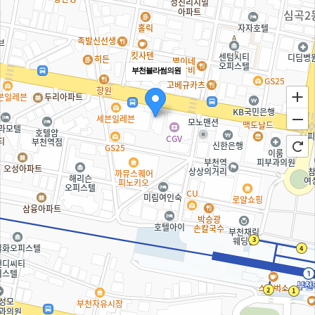
부천블라썸의원