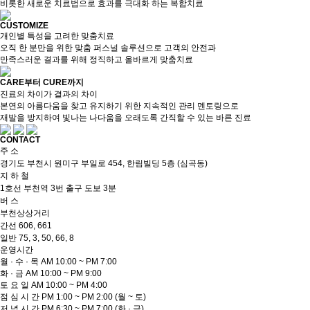
비롯한 새로운 치료법으로 효과를 극대화 하는 복합치료
CUSTOMIZE
개인별 특성을 고려한 맞춤치료
오직 한 분만을 위한 맞춤 퍼스널 솔루션으로 고객의 안전과
만족스러운 결과를 위해 정직하고 올바르게 맞춤치료
CARE부터 CURE까지
진료의 차이가 결과의 차이
본연의 아름다움을 찾고 유지하기 위한 지속적인 관리 멘토링으로
재발을 방지하여 빛나는 나다움을 오래도록 간직할 수 있는 바른 진료
CONTACT
주 소
경기도 부천시 원미구 부일로 454, 한림빌딩 5층 (심곡동)
지 하 철
1호선 부천역 3번 출구 도보 3분
버 스
부천상상거리
간선
606, 661
일반
75, 3, 50, 66, 8
운영시간
월 · 수 · 목
AM 10:00 ~ PM 7:00
화 · 금
AM 10:00 ~ PM 9:00
토 요 일
AM 10:00 ~ PM 4:00
점 심 시 간
PM 1:00 ~ PM 2:00
(월 ~ 토)
저 녁 시 간
PM 6:30 ~ PM 7:00
(화 · 금)