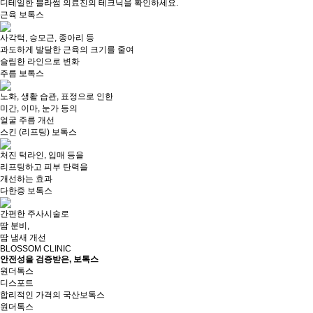
디테일한 블라썸 의료진의 테크닉을 확인하세요.
근육 보톡스
사각턱, 승모근, 종아리 등
과도하게 발달한 근육의 크기를 줄여
슬림한 라인으로 변화
주름 보톡스
노화, 생활 습관, 표정으로 인한
미간, 이마, 눈가 등의
얼굴 주름 개선
스킨 (리프팅) 보톡스
처진 턱라인, 입매 등을
리프팅하고 피부 탄력을
개선하는 효과
다한증 보톡스
간편한 주사시술로
땀 분비,
땀 냄새 개선
BLOSSOM CLINIC
안전성을 검증받은, 보톡스
원더톡스
디스포트
합리적인 가격의 국산보톡스
원더톡스