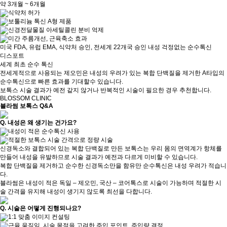
약 3개월 ~ 6개월
식약처 허가
보툴리늄 톡신 A형 제품
신경전달물질 아세틸콜린 분비 억제
미간 주름개선, 근육축소 효과
미국 FDA, 유럽 EMA, 식약처 승인, 전세계 22개국 승인 내성 걱정없는 순수톡신
디스포트
세계 최초 순수 톡신
전세계적으로 사용되는 제오민은 내성의 우려가 있는
복합 단백질을 제거한 A타입의
순수톡신으로
빠른 효과를 기대할수 있습니다.
보톡스 시술 결과가 예전 같지 않거나
반복적인 시술이 필요한 경우 추천합니다.
BLOSSOM CLINIC
블라썸 보톡스 Q&A
Q.
내성은 왜 생기는 건가요?
내성이 적은 순수톡신 사용
적절한 보톡스 시술 간격으로 정량 시술
신경독소와 결합되어 있는 복합 단백질로 만든
보톡스는 우리 몸의 면역계가 항체를
만들어 내성을 유발하므로
시술 결과가 예전과 다르게 미비할 수 있습니다.
복합 단백질을 제거하고 순수한 신경독소만을
함유만 순수톡신은 내성 우려가 적습니
다.
블라썸은 내성이 적은 독일 – 제오민, 국산 – 코어톡스로 시술이 가능하며
적절한 시
술 간격을 유지해 내성이 생기지 않도록 최선을 다합니다.
Q.
시술은 어떻게 진행되나요?
1:1 맞춤 이미지 컨설팅
근육 움직임, 시술 목적을 고려한 주입 포인트, 주입량 결정