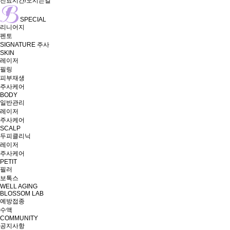
진료시간/오시는길
SPECIAL
리니어지
펜토
SIGNATURE 주사
SKIN
레이저
필링
피부재생
주사케어
BODY
일반관리
레이저
주사케어
SCALP
두피클리닉
레이저
주사케어
PETIT
필러
보톡스
WELL AGING
BLOSSOM LAB
예방접종
수액
COMMUNITY
공지사항