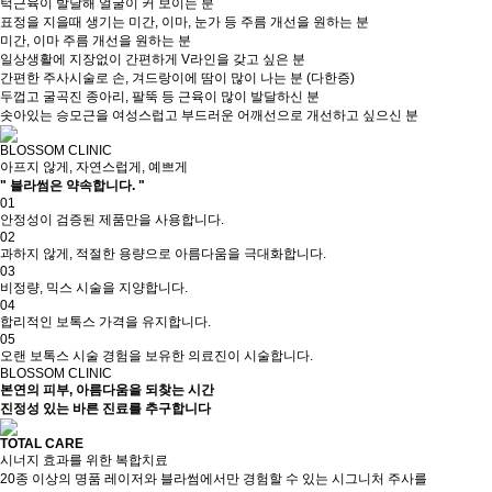
턱근육이 발달해 얼굴이 커 보이는 분
표정을 지을때 생기는 미간, 이마, 눈가 등 주름 개선을 원하는 분
미간, 이마 주름 개선을 원하는 분
일상생활에 지장없이 간편하게 V라인을 갖고 싶은 분
간편한 주사시술로 손, 겨드랑이에 땀이 많이 나는 분 (다한증)
두껍고 굴곡진 종아리, 팔뚝 등 근육이 많이 발달하신 분
솟아있는 승모근을 여성스럽고 부드러운 어깨선으로
개선하고 싶으신 분
BLOSSOM CLINIC
아프지 않게, 자연스럽게, 예쁘게
" 블라썸은 약속합니다. "
01
안정성이 검증된 제품만을 사용합니다.
02
과하지 않게, 적절한 용량으로 아름다움을 극대화합니다.
03
비정량, 믹스 시술을 지양합니다.
04
합리적인 보톡스 가격을 유지합니다.
05
오랜 보톡스 시술 경험을 보유한 의료진이 시술합니다.
BLOSSOM CLINIC
본연의 피부, 아름다움을 되찾는 시간
진정성 있는
바른 진료를 추구합니다
TOTAL CARE
시너지 효과를 위한 복합치료
20종 이상의 명품 레이저와 블라썸에서만 경험할 수 있는 시그니처 주사를