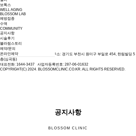
보톡스
보톡스
WELL AGING
BLOSSOM LAB
WELL AGING
예방접종
BLOSSOM LAB
예방접종
수액
수액
COMMUNITY
공지사항
COMMUNITY
공지사항
시술후기
시술후기
블라썸스토리
블라썸스토리
예약/문의
예약/문의
온라인예약
온라인예약
부천블라썸의원 대표: 김지현
주소: 경기도 부천시 원미구 부일로 454, 한림빌딩 5
층(심곡동)
대표전화: 1644-3437
사업자등록번호: 287-06-01632
COPYRIGHT(C) 2024. BLOSSOMCLINIC.CO.KR. ALL RIGHTS RESERVED.
공지사항
BLOSSOM CLINIC