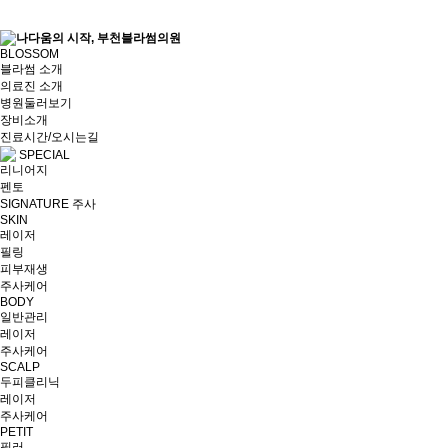
BLOSSOM
블라썸 소개
BLOSSOM
블라썸 소개
의료진 소개
의료진 소개
병원둘러보기
병원둘러보기
장비소개
장비소개
진료시간/오시는길
진료시간/오시는길
SPECIAL
리니어지
SPECIAL
리니어지
펜토
펜토
SIGNATURE 주사
SIGNATURE 주사
SKIN
레이저
SKIN
레이저
필링
필링
피부재생
피부재생
주사케어
주사케어
BODY
일반관리
BODY
일반관리
레이저
레이저
주사케어
주사케어
SCALP
두피클리닉
SCALP
두피클리닉
레이저
레이저
주사케어
주사케어
PETIT
필러
PETIT
필러